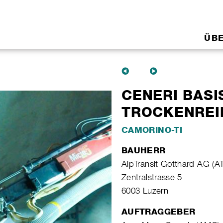
ÜB
CENERI BASI
TROCKENREI
CAMORINO-TI
BAUHERR
AlpTransit Gotthard AG (A
Zentralstrasse 5
6003 Luzern
AUFTRAGGEBER