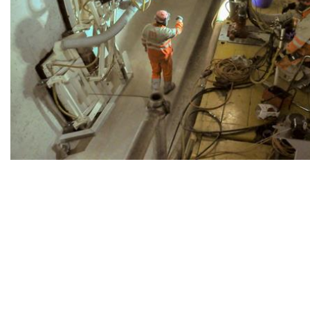
Marti Infra AG
+41 31 388 75 75
Seedorffeldstrasse 21
infra@martiag.ch