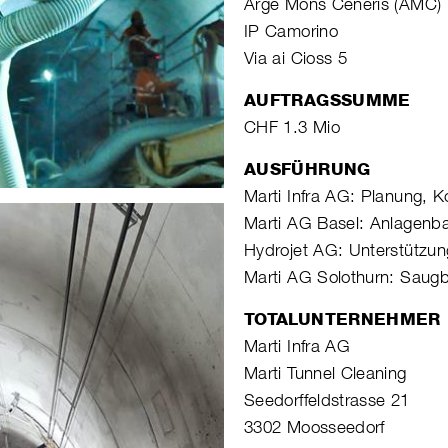
Arge Mons Ceneris (AMC)
IP Camorino
Via ai Cioss 5
AUFTRAGSSUMME
CHF 1.3 Mio
AUSFÜHRUNG
Marti Infra AG: Planung, K
Marti AG Basel: Anlagenba
Hydrojet AG: Unterstützun
Marti AG Solothurn: Saug
TOTALUNTERNEHMER
Marti Infra AG
Marti Tunnel Cleaning
Seedorffeldstrasse 21
3302 Moosseedorf